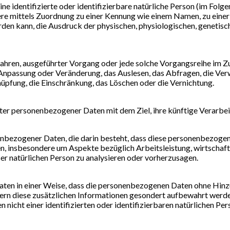
ne identifizierte oder identifizierbare natürliche Person (im Folge
ndere mittels Zuordnung zu einer Kennung wie einem Namen, zu ein
n kann, die Ausdruck der physischen, physiologischen, genetischen
Verfahren, ausgeführter Vorgang oder jede solche Vorgangsreihe 
ie Anpassung oder Veränderung, das Auslesen, das Abfragen, die V
nüpfung, die Einschränkung, das Löschen oder die Vernichtung.
ter personenbezogener Daten mit dem Ziel, ihre künftige Verarbe
onenbezogener Daten, die darin besteht, dass diese personenbezo
en, insbesondere um Aspekte bezüglich Arbeitsleistung, wirtschaftl
ser natürlichen Person zu analysieren oder vorherzusagen.
ten in einer Weise, dass die personenbezogenen Daten ohne Hinzu
fern diese zusätzlichen Informationen gesondert aufbewahrt wer
n nicht einer identifizierten oder identifizierbaren natürlichen P