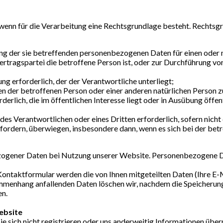
enn für die Verarbeitung eine Rechtsgrundlage besteht. Rechtsgrun
itung der sie betreffenden personenbezogenen Daten für einen od
 Vertragspartei die betroffene Person ist, oder zur Durchführung v
ung erforderlich, der der Verantwortliche unterliegt;
en der betroffenen Person oder einer anderen natürlichen Person z
erlich, die im öffentlichen Interesse liegt oder in Ausübung öffe
des Verantwortlichen oder eines Dritten erforderlich, sofern nich
ordern, überwiegen, insbesondere dann, wenn es sich bei der betr
ezogener Daten bei Nutzung unserer Website. Personenbezogene D
 Kontaktformular werden die von Ihnen mitgeteilten Daten (Ihre E
menhang anfallenden Daten löschen wir, nachdem die Speicherung n
en.
ebsite
e sich nicht registrieren oder uns anderweitig Informationen über