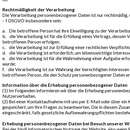
Rechtmäßigkeit der Verarbeitung
Die Verarbeitung personenbezogener Daten ist nur rechtmäßig, w
– f DSGVO insbesondere sein:
a. Die betroffene Person hat ihre Einwilligung zu der Verarbe
b. die Verarbeitung ist für die Erfüllung eines Vertrags, dessen
betroffenen Person erfolgen;
c. die Verarbeitung ist zur Erfüllung einer rechtlichen Verpflicht
d. die Verarbeitung ist erforderlich, um lebenswichtige Interess
e. die Verarbeitung ist für die Wahrnehmung einer Aufgabe erford
wurde;
f. die Verarbeitung ist zur Wahrung der berechtigten Interessen 
betroffenen Person, die den Schutz personenbezogener Daten erf
Information über die Erhebung personenbezogener Daten
(1) Im Folgenden informieren wir über die Erhebung personenb
Nutzerverhalten.
(2) Bei einer Kontaktaufnahme mit uns per E-Mail oder über ein
gespeichert, um Ihre Fragen zu beantworten. Die in diesem Zusam
eingeschränkt, falls gesetzliche Aufbewahrungspflichten besteh
Erhebung personenbezogener Daten bei Besuch unserer W
Bei der bloß informatorischen Nutzung der Website, also wenn Si